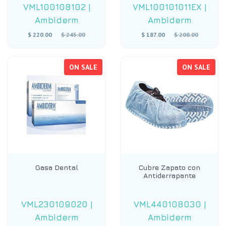
VML100108102
|
VML100101011EX
|
Ambiderm
Ambiderm
Regular
Regular
$ 220.00
$ 245.00
$ 187.00
$ 208.00
price
price
ON SALE
ON SALE
Gasa Dental
Cubre Zapato con
Antiderrapante
VML230109020
|
VML440108030
|
Ambiderm
Ambiderm