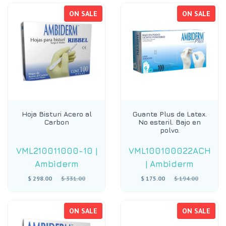
ON SALE
ON SALE
Hoja Bisturi Acero al
Guante Plus de Latex.
Carbon
No esteril. Bajo en
polvo.
VML210011000-10
|
VML100100022ACH
Ambiderm
|
Ambiderm
Regular
Regular
$ 298.00
$ 331.00
$ 175.00
$ 194.00
price
price
ON SALE
ON SALE