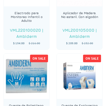
Electrodo para
Aplicador de Madera.
Monitoreo Infantil o
No esteril. Con algodón
Adulto
VML220100020
|
VML200105000
|
Ambiderm
Ambiderm
Regular
Regular
$ 194.00
$ 216.00
$ 209.00
$ 232.00
price
price
ON SALE
ON SALE
Guante de Polietileno.
Guante de Exploracion