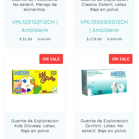
No esteril. Manejo de
Clasico. Esteril. Latex.
alimentos.
Bajo en polvo.
VML120102112CH
|
VML100000012CH
Ambiderm
|
Ambiderm
Regular
Regular
$ 32.00
$ 36.00
$ 278.00
$ 309.00
price
price
ON SALE
ON SALE
Guante de Exploracion
Guante de Exploracion
Kids Glovees. Latex.
Confort. Latex. No
Bajo en polvo
esteril. Bajo en polvo.