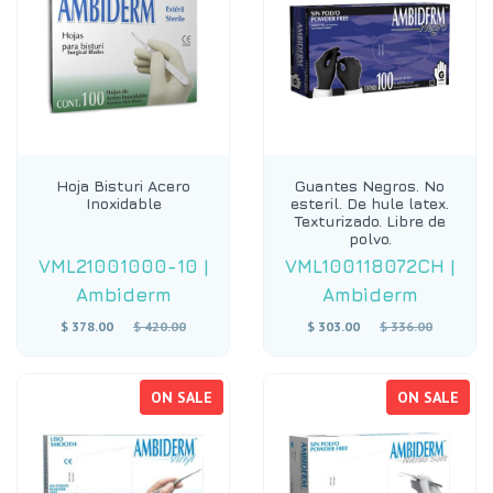
Hoja Bisturi Acero
Guantes Negros. No
Inoxidable
esteril. De hule latex.
Texturizado. Libre de
polvo.
VML21001000-10
|
VML100118072CH
|
Ambiderm
Ambiderm
Regular
Regular
$ 378.00
$ 420.00
$ 303.00
$ 336.00
price
price
ON SALE
ON SALE