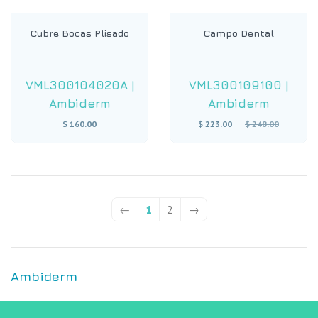
Cubre Bocas Plisado
Campo Dental
VML300104020A
|
VML300109100
|
Ambiderm
Ambiderm
Regular
$ 160.00
$ 223.00
$ 248.00
price
←
1
2
→
Ambiderm