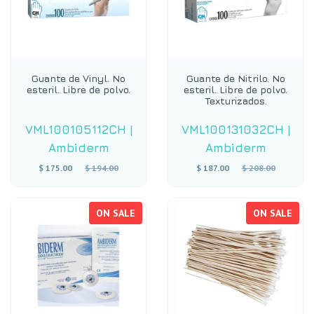
Guante de Vinyl. No
Guante de Nitrilo. No
esteril. Libre de polvo.
esteril. Libre de polvo.
Texturizados.
VML100105112CH
|
VML100131032CH
|
Ambiderm
Ambiderm
Regular
Regular
$ 175.00
$ 194.00
$ 187.00
$ 208.00
price
price
ON SALE
ON SALE