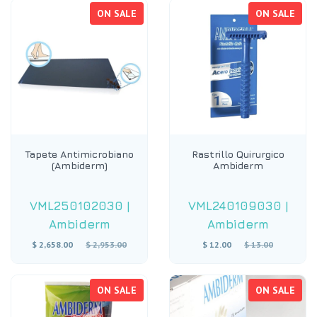
ON SALE
ON SALE
Tapete Antimicrobiano
Rastrillo Quirurgico
(Ambiderm)
Ambiderm
VML250102030
|
VML240109030
|
Ambiderm
Ambiderm
Regular
Regular
$ 2,658.00
$ 2,953.00
$ 12.00
$ 13.00
price
price
ON SALE
ON SALE