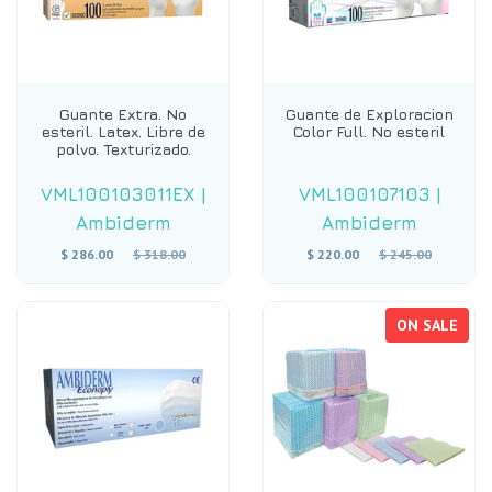
Guante Extra. No
Guante de Exploracion
esteril. Latex. Libre de
Color Full. No esteril
polvo. Texturizado.
VML100103011EX
|
VML100107103
|
Ambiderm
Ambiderm
Regular
Regular
$ 286.00
$ 318.00
$ 220.00
$ 245.00
price
price
ON SALE