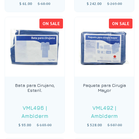
Regular
Regular
$ 61.00
$ 68.00
$ 242.00
$ 269.00
price
price
ON SALE
ON SALE
Bata para Cirujano,
Paquete para Cirugia
Esteril.
Mayor
VML496
|
VML492
|
Ambiderm
Ambiderm
Regular
Regular
$ 93.00
$ 103.00
$ 528.00
$ 587.00
price
price