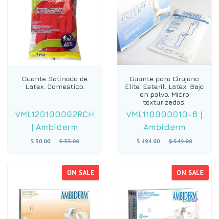
Guante Satinado de
Guante para Cirujano
Latex. Domestico.
Elite. Esteril. Latex. Bajo
en polvo. Micro
texturizados.
VML120100092RCH
VML110000010-6
|
|
Ambiderm
Ambiderm
Regular
Regular
$ 30.00
$ 33.00
$ 494.00
$ 549.00
price
price
ON SALE
ON SALE