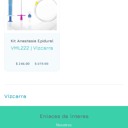
Kit Anestesia Epidural
VML222
|
Vizcarra
Precio
$ 246.00
$ 273.00
habitual
Vizcarra
Enlaces de interes
Nosotros