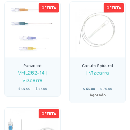
OFERTA
OFERTA
Punzocat
Canula Epidural
VML262-14
|
|
Vizcarra
Vizcarra
Precio
Precio
$ 15.00
$ 17.00
$ 63.00
$ 70.00
habitual
habitual
Agotado
OFERTA