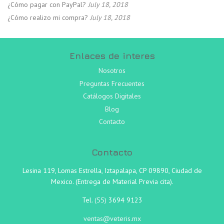
¿Cómo pagar con PayPal?
July 18, 2018
¿Cómo realizo mi compra?
July 18, 2018
Enlaces de interes
Nosotros
Preguntas Frecuentes
Catálogos Digitales
Blog
Contacto
Contacto
Lesina 119, Lomas Estrella, Iztapalapa, CP 09890, Ciudad de
Mexico. (Entrega de Material Previa cita).
Tel.
(55)
3694 9123
ventas@veteris.mx