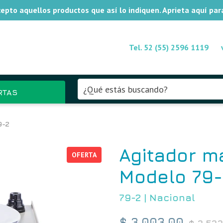
xcepto aquellos productos que así lo indiquen. Aprieta aquí pa
Tel. 52 (55) 2596 1119
RTAS
9-2
Agitador m
OFERTA
Modelo 79-
79-2
|
Nacional
Precio
$ 3,003.00