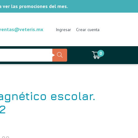
ra ver las promociones del mes.
ventas@veteris.mx
Ingresar
Crear cuenta
0
agnético escolar.
2