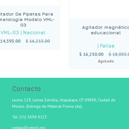
itador De Pipetas Para
atología Modelo VML-
03
Agitador magnétic
VML-03
|
Nacional
educacional
Precio
 14,593.00
$ 16,215.00
|
Felisa
habitual
Precio
$ 16,250.00
$ 18,055.
habitual
Agotado
Contacto
Lesina 119, Lomas Estrella, Iztapalapa, CP 09890, Ciudad de
Mexico. (Entrega de Material Previa cita).
Tel.
(55)
3694 9123
ventas@veteris.mx