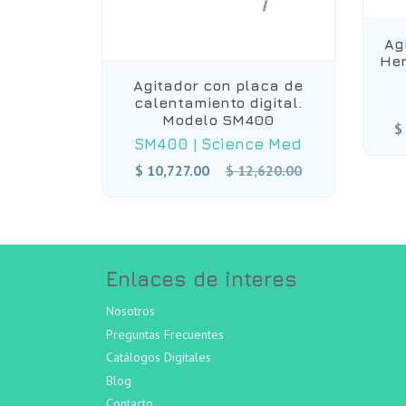
Ag
Hem
Agitador con placa de
calentamiento digital.
Modelo SM400
$
SM400
|
Science Med
Precio
$ 10,727.00
$ 12,620.00
habitual
Enlaces de interes
Nosotros
Preguntas Frecuentes
Catálogos Digitales
Blog
Contacto