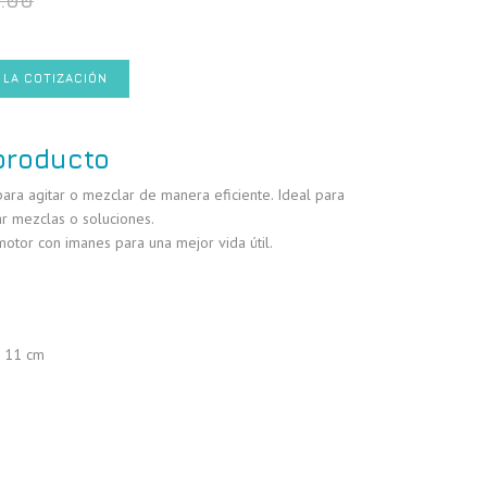
3.00
 LA COTIZACIÓN
producto
ara agitar o mezclar de manera eficiente. Ideal para
ar mezclas o soluciones.
otor con imanes para una mejor vida útil.
x 11 cm