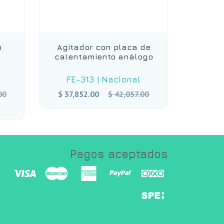
o
Agitador con placa de
calentamiento análogo
FE-313
|
Nacional
Precio
00
$ 37,852.00
$ 42,057.00
habitual
Pagos aceptados