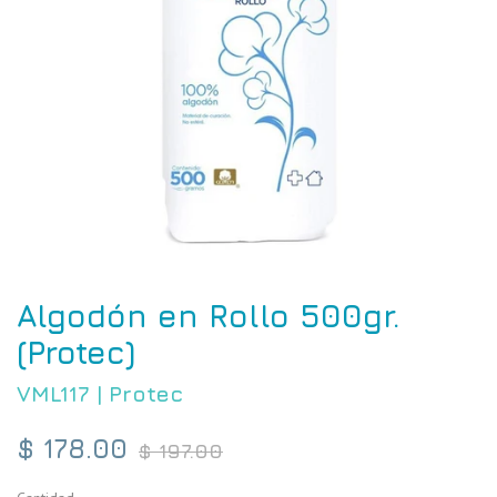
Algodón en Rollo 500gr.
(Protec)
VML117
|
Protec
Precio
$ 178.00
$ 197.00
habitual