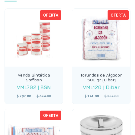
OFERTA
OFERTA
Venda Sintética
Torundas de Algodón
Soffban
500 gr. (Dibar)
VML702
|
BSN
VML120
|
Dibar
Precio
Precio
$ 292.00
$ 324.00
$ 141.00
$ 157.00
habitual
habitual
OFERTA