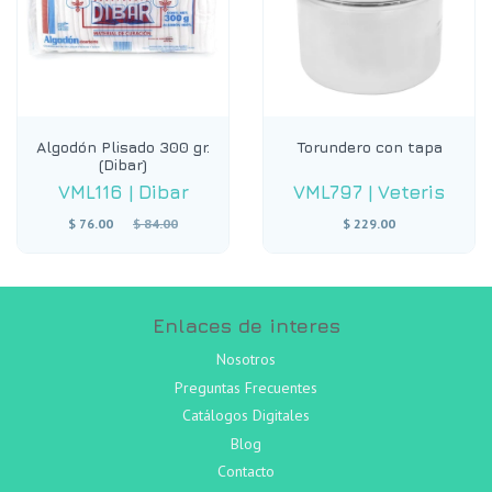
Algodón Plisado 300 gr.
Torundero con tapa
(Dibar)
VML116
|
Dibar
VML797
|
Veteris
Precio
$ 76.00
$ 84.00
$ 229.00
habitual
Enlaces de interes
Nosotros
Preguntas Frecuentes
Catálogos Digitales
Blog
Contacto