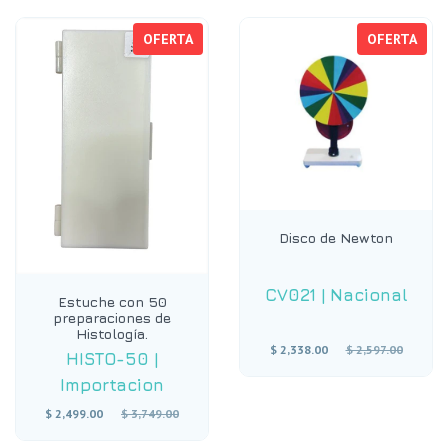
OFERTA
OFERTA
Disco de Newton
CV021
|
Nacional
Estuche con 50
preparaciones de
Histología.
Precio
$ 2,338.00
$ 2,597.00
HISTO-50
|
habitual
Importacion
Precio
$ 2,499.00
$ 3,749.00
habitual