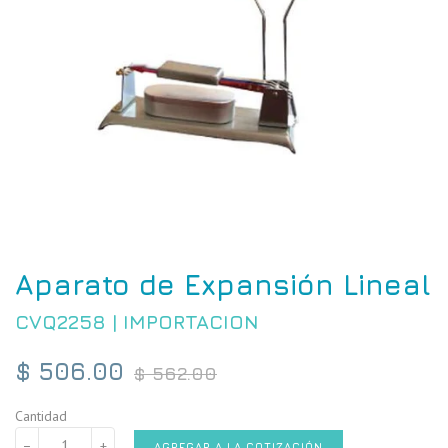
Aparato de Expansión Lineal
CVQ2258
|
IMPORTACION
Precio
$ 506.00
$ 562.00
habitual
Cantidad
−
+
AGREGAR A LA COTIZACIÓN