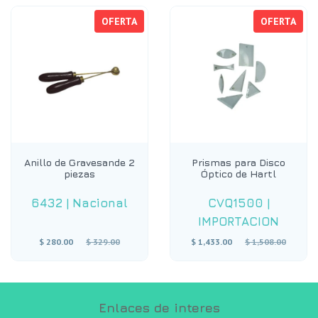
OFERTA
OFERTA
Anillo de Gravesande 2
Prismas para Disco
piezas
Óptico de Hartl
6432
|
Nacional
CVQ1500
|
IMPORTACION
Precio
Precio
$ 280.00
$ 329.00
$ 1,433.00
$ 1,508.00
habitual
habitual
Enlaces de interes