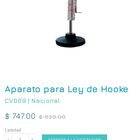
Aparato para Ley de Hooke
CV009
|
Nacional
Precio
$ 747.00
$ 830.00
habitual
Cantidad
−
+
AGREGAR A LA COTIZACIÓN