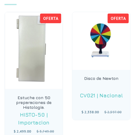
OFERTA
OFERTA
Disco de Newton
CV021
|
Nacional
Estuche con 50
preparaciones de
Histología.
Precio
$ 2,338.00
$ 2,597.00
HISTO-50
|
habitual
Importacion
Precio
$ 2,499.00
$ 3,749.00