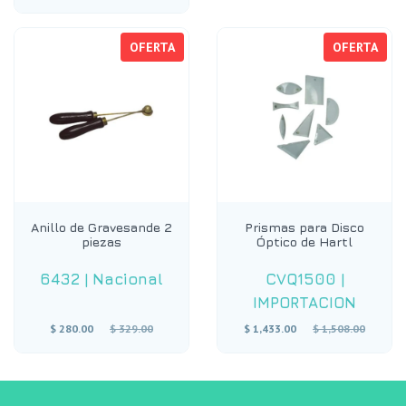
habitual
OFERTA
OFERTA
Anillo de Gravesande 2
Prismas para Disco
piezas
Óptico de Hartl
6432
|
Nacional
CVQ1500
|
IMPORTACION
Precio
Precio
$ 280.00
$ 329.00
$ 1,433.00
$ 1,508.00
habitual
habitual