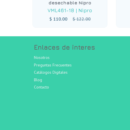
desechable Nipro
VML461-18
|
Nipro
Precio
$ 110.00
$ 122.00
habitual
Enlaces de interes
Nosotros
Preguntas Frecuentes
Catálogos Digitales
Blog
Contacto