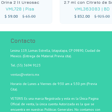
Orina 2 lt Ureosac
2.7 ml con Citrato de S
VML728
|
Pisa
VML363083
|
BD
Precio
Precio
$ 59.00
$ 65.00
$ 832.00
$ 925.00
habitual
habitual
Contacto
Lesina 119, Lomas Estrella, Iztapalapa, CP 09890, Ciudad de
Mexico. (Entrega de Material Previa cita).
Tel.
(55)
3694 9123
ventas@veteris.mx
Horario de Lunes a Viernes de 9:30 am a 5:30 pm (Previa
Cita).
VETERIS Es una marca Registrada y esta es la Única Pagina
Oficial de venta, la única cuenta Autorizada es la que se
encuentra en nuestras Políticas Generales. No contamos con