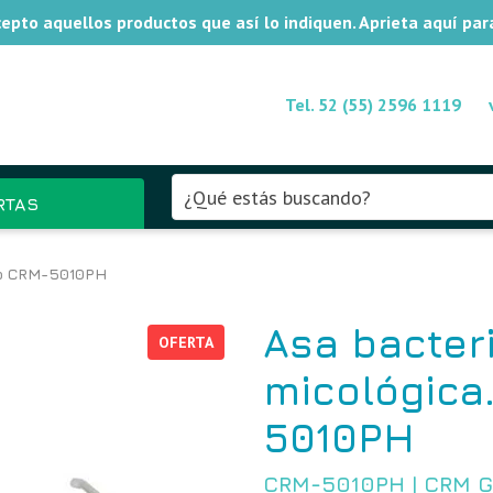
xcepto aquellos productos que así lo indiquen. Aprieta aquí pa
Tel. 52 (55) 2596 1119
RTAS
elo CRM-5010PH
Asa bacteri
OFERTA
micológica
5010PH
CRM-5010PH
|
CRM G