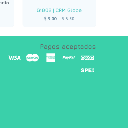
odio
G1002
|
CRM Globe
Precio
$ 3.00
$ 3.50
habitual
Pagos aceptados