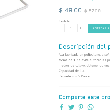
Precio
$ 49.00
$ 57.00
habitual
Cantidad
−
+
AGREGAR A
Descripción del 
Asa fabricada en polietileno, dise
forma de "L" se evita el tocar las 
medios de cultivo, obteniendo una
Capacidad de 1µl.
Paquete con 5 Piezas
Comparte este pr