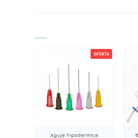
OFERTA
Aguja hipodermica
B