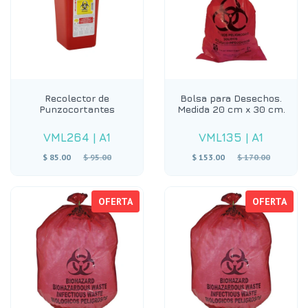
Recolector de
Bolsa para Desechos.
Punzocortantes
Medida 20 cm x 30 cm.
VML264
|
A1
VML135
|
A1
Precio
Precio
$ 85.00
$ 95.00
$ 153.00
$ 170.00
habitual
habitual
OFERTA
OFERTA