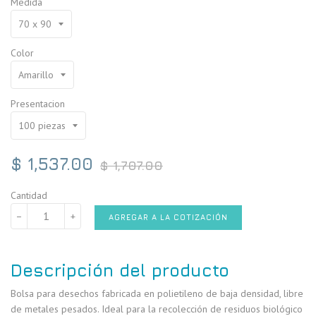
Medida
Color
Presentacion
Precio
$ 1,537.00
$ 1,707.00
habitual
Cantidad
−
+
AGREGAR A LA COTIZACIÓN
Descripción del producto
Bolsa para desechos fabricada en polietileno de baja densidad, libre
de metales pesados. Ideal para la recolección de residuos biológico