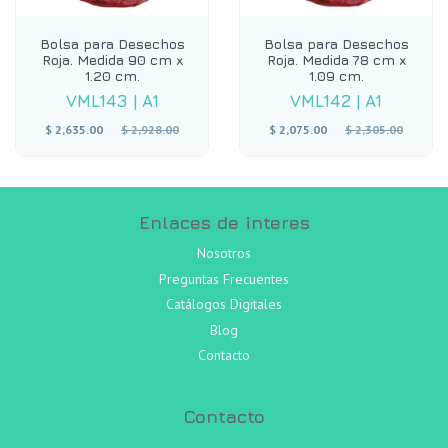
Bolsa para Desechos
Bolsa para Desechos
Roja. Medida 90 cm x
Roja. Medida 78 cm x
1.20 cm.
1.09 cm.
VML143
|
A1
VML142
|
A1
Precio
Precio
$ 2,635.00
$ 2,928.00
$ 2,075.00
$ 2,305.00
habitual
habitual
Enlaces de interes
Nosotros
Preguntas Frecuentes
Catálogos Digitales
Blog
Contacto
Contacto