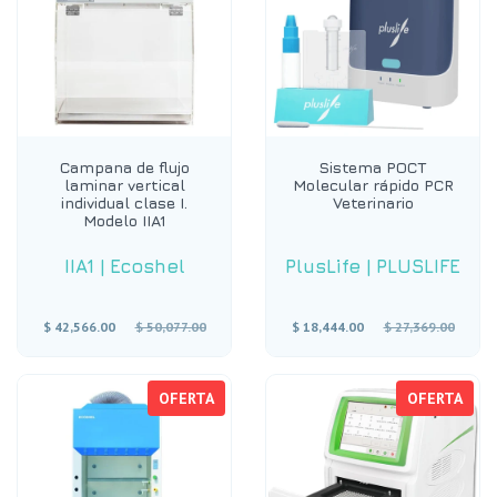
Campana de flujo
Sistema POCT
laminar vertical
Molecular rápido PCR
individual clase I.
Veterinario
Modelo IIA1
IIA1
|
Ecoshel
PlusLife
|
PLUSLIFE
Precio
Precio
$ 42,566.00
$ 50,077.00
$ 18,444.00
$ 27,369.00
habitual
habitual
OFERTA
OFERTA