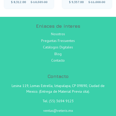
Precio
Precio
$ 8,312.00
$ 10,389.00
$ 9,357.00
$ 11,008.00
habitual
habitual
Enlaces de interes
Nosotros
Preguntas Frecuentes
Catálogos Digitales
Blog
Contacto
Contacto
Lesina 119, Lomas Estrella, Iztapalapa, CP 09890, Ciudad de
Mexico. (Entrega de Material Previa cita).
Tel.
(55)
3694 9123
ventas@veteris.mx