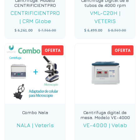
Centrífuga. Modelo
Centrifuga Digital de 8
CENTRIFICIENTPRO
tubos de 4000 rpm
CENTRIFICIENTPRO
VML-C20H
|
|
CRM Globe
VETERIS
Precio
Precio
$ 6,261.00
$ 7,366.00
$ 6,499.00
$ 8,369.00
habitual
habitual
OFERTA
OFERTA
Combo Nala
Centrífuga digital de
mesa. Modelo VE-4000
NALA
|
Veteris
VE-4000
|
Velab