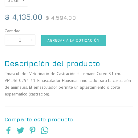
Precio
$ 4,135.00
$ 4,594.00
habitual
Cantidad
−
+
AGREGAR A LA COTIZACIÓN
Descripción del producto
Emasculador Veterinario de Castración Hausmann Curvo 31 cm.
VML46-0294-31. Emasculador Hausmann indicado para la castración
de animales. El emasculador permite un aplastamiento o corte
espermático (castración).
Comparte este producto