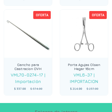
OFERTA
OFERTA
Gancho para
Porta Agujas Olsen
Castracion OVH
Hegar 16cm
VML70-0274-17
|
VML6-37
|
Importación
IMPORTACION
Precio
Precio
$ 337.00
$ 374.00
$ 214.00
$ 237.00
habitual
habitual
Enlaces de interes