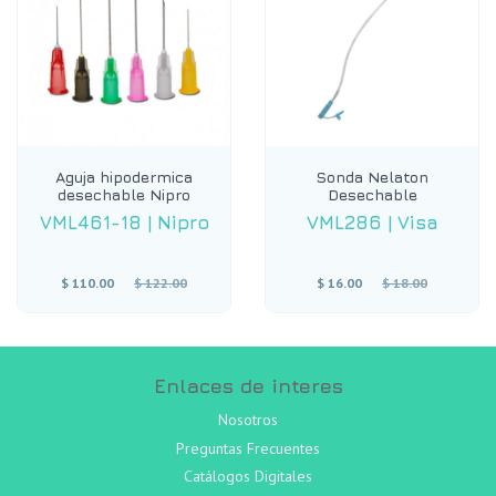
Aguja hipodermica
Sonda Nelaton
desechable Nipro
Desechable
VML461-18
|
Nipro
VML286
|
Visa
Precio
Precio
$ 110.00
$ 122.00
$ 16.00
$ 18.00
habitual
habitual
Enlaces de interes
Nosotros
Preguntas Frecuentes
Catálogos Digitales