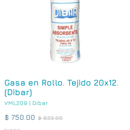
Gasa en Rollo. Tejido 20x12.
(Dibar)
VML209
|
Dibar
Precio
$ 750.00
$ 833.00
habitual