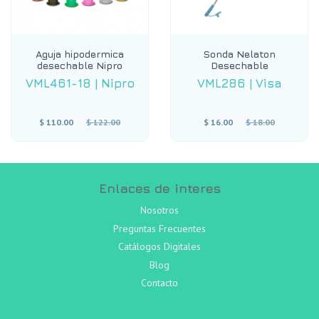
Aguja hipodermica
Sonda Nelaton
desechable Nipro
Desechable
VML461-18
|
Nipro
VML286
|
Visa
Precio
Precio
$ 110.00
$ 122.00
$ 16.00
$ 18.00
habitual
habitual
Enlaces de interes
Nosotros
Preguntas Frecuentes
Catálogos Digitales
Blog
Contacto