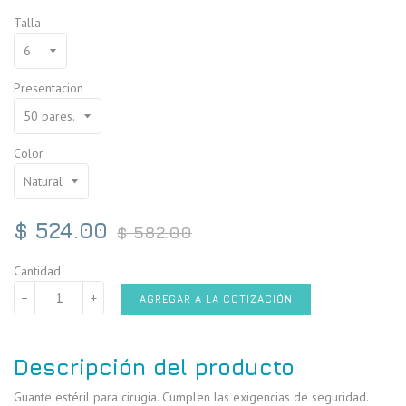
Talla
Presentacion
Color
Precio
$ 524.00
$ 582.00
habitual
Cantidad
−
+
AGREGAR A LA COTIZACIÓN
Descripción del producto
Guante estéril para cirugia. Cumplen las exigencias de seguridad.