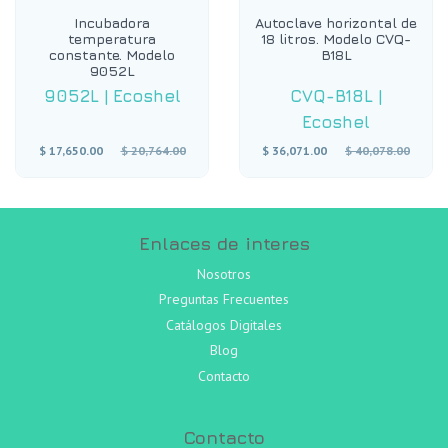
Incubadora
Autoclave horizontal de
temperatura
18 litros. Modelo CVQ-
constante. Modelo
B18L
9052L
9052L
|
Ecoshel
CVQ-B18L
|
Ecoshel
Precio
Precio
$ 17,650.00
$ 20,764.00
$ 36,071.00
$ 40,078.00
habitual
habitual
Enlaces de interes
Nosotros
Preguntas Frecuentes
Catálogos Digitales
Blog
Contacto
Contacto