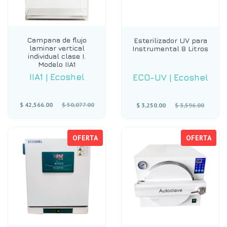
Campana de flujo
Esterilizador UV para
laminar vertical
Instrumental 8 Litros
individual clase I.
Modelo IIA1
IIA1
|
Ecoshel
ECO-UV
|
Ecoshel
Precio
Precio
$ 42,566.00
$ 50,077.00
$ 3,250.00
$ 3,596.00
habitual
habitual
OFERTA
OFERTA