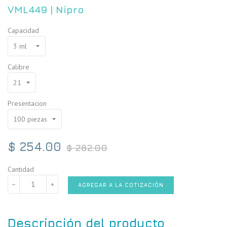
VML449
|
Nipro
Capacidad
Calibre
Presentacion
Precio
$ 254.00
$ 282.00
habitual
Cantidad
−
+
AGREGAR A LA COTIZACIÓN
Descripción del producto