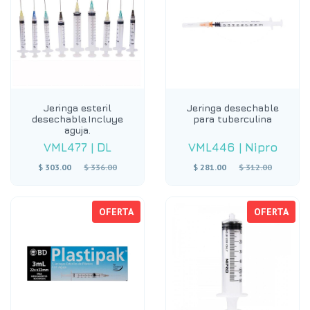
Jeringa esteril
Jeringa desechable
desechable.Incluye
para tuberculina
aguja.
VML477
|
DL
VML446
|
Nipro
Precio
Precio
$ 303.00
$ 336.00
$ 281.00
$ 312.00
habitual
habitual
OFERTA
OFERTA