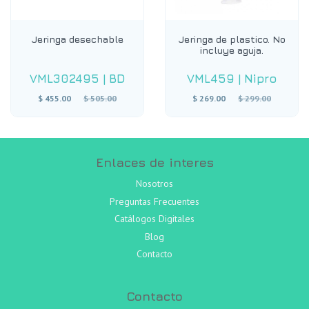
Jeringa desechable
Jeringa de plastico. No
incluye aguja.
VML302495
|
BD
VML459
|
Nipro
Precio
Precio
$ 455.00
$ 505.00
$ 269.00
$ 299.00
habitual
habitual
Enlaces de interes
Nosotros
Preguntas Frecuentes
Catálogos Digitales
Blog
Contacto
Contacto