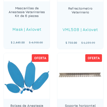
Mascarillas de
Refractometro
Anestesia Veterinarias
Veterinario
Kit de 6 piezas
Mask
|
Axiovet
VML508
|
Axiovet
Precio
Precio
$ 2,449.00
$ 4,998.00
$ 750.00
$ 1,239.99
habitual
habitual
OFERTA
OFERTA
Bolsas de Anestesia
Soporte horizontal