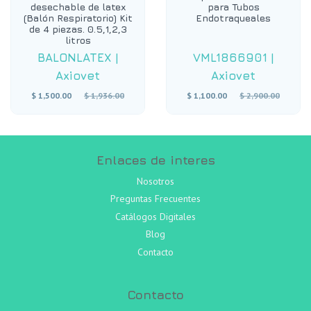
desechable de latex
para Tubos
(Balón Respiratorio) Kit
Endotraqueales
de 4 piezas. 0.5,1,2,3
litros
BALONLATEX
|
VML1866901
|
Axiovet
Axiovet
Precio
Precio
$ 1,500.00
$ 1,936.00
$ 1,100.00
$ 2,900.00
habitual
habitual
Enlaces de interes
Nosotros
Preguntas Frecuentes
Catálogos Digitales
Blog
Contacto
Contacto