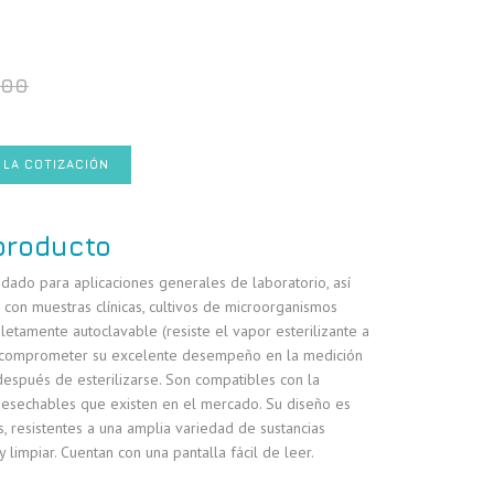
.00
 LA COTIZACIÓN
producto
ado para aplicaciones generales de laboratorio, así
con muestras clínicas, cultivos de microorganismos
etamente autoclavable (resiste el vapor esterilizante a
in comprometer su excelente desempeño en la medición
spués de esterilizarse. Son compatibles con la
desechables que existen en el mercado. Su diseño es
 resistentes a una amplia variedad de sustancias
y limpiar. Cuentan con una pantalla fácil de leer.