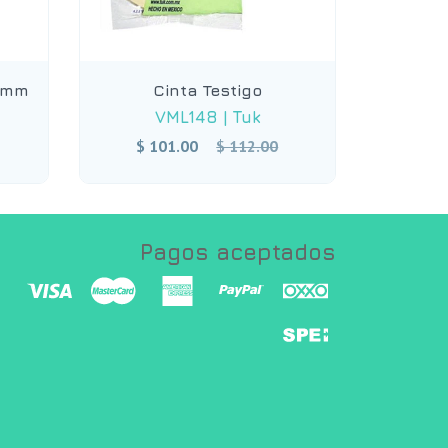
0 mm
Cinta Testigo
VML148
|
Tuk
Precio
$ 101.00
$ 112.00
habitual
Pagos aceptados