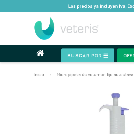
Los precios ya incluyen Iva, E
BUSCAR POR
OFE
Inicio
›
Micropipeta de volumen fijo autoclava