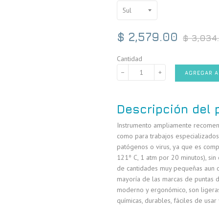
Precio
$ 2,579.00
$ 3,034
habitual
Cantidad
−
+
AGREGAR A
Descripción del 
Instrumento ampliamente recomend
como para trabajos especializados 
patógenos o virus, ya que es compl
121º C, 1 atm por 20 minutos), s
de cantidades muy pequeñas aun de
mayoría de las marcas de puntas 
moderno y ergonómico, son ligeras,
químicas, durables, fáciles de usar 