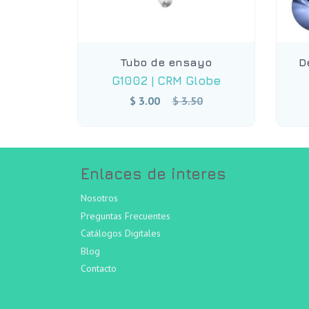
Tubo de ensayo
D
G1002
|
CRM Globe
Precio
$ 3.00
$ 3.50
habitual
Enlaces de interes
Nosotros
Preguntas Frecuentes
Catálogos Digitales
Blog
Contacto