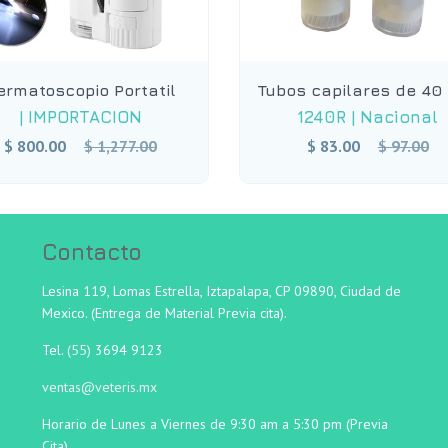
ermatoscopio Portatil
Tubos capilares de 4
|
IMPORTACION
1240R
|
Nacional
Precio
Precio
$ 800.00
$ 1,277.00
$ 83.00
$ 97.00
habitual
habitual
Contacto
Lesina 119, Lomas Estrella, Iztapalapa, CP 09890, Ciudad de
Mexico. (Entrega de Material Previa cita).
Tel.
(55)
3694 9123
ventas@veteris.mx
Horario de Lunes a Viernes de 9:30 am a 5:30 pm (Previa
Cita).