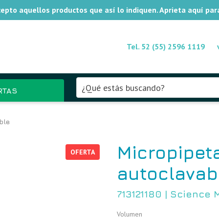
xcepto aquellos productos que así lo indiquen. Aprieta aquí pa
Tel. 52 (55) 2596 1119
RTAS
ble
Micropipeta
OFERTA
autoclavab
713121180
|
Science 
Volumen