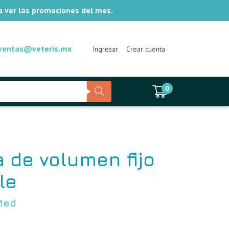
ra ver las promociones del mes.
ventas@veteris.mx
Ingresar
Crear cuenta
0
 de volumen fijo
le
Med