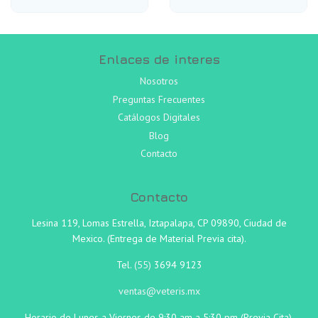
habitual
habitual
Enlaces de interes
Nosotros
Preguntas Frecuentes
Catálogos Digitales
Blog
Contacto
Contacto
Lesina 119, Lomas Estrella, Iztapalapa, CP 09890, Ciudad de
Mexico. (Entrega de Material Previa cita).
Tel.
(55)
3694 9123
ventas@veteris.mx
Horario de Lunes a Viernes de 9:30 am a 5:30 pm (Previa Cita).