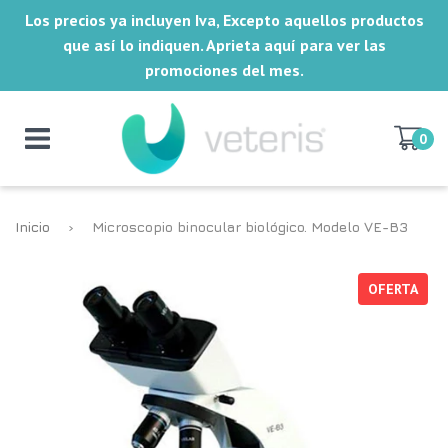
Los precios ya incluyen Iva, Excepto aquellos productos
que así lo indiquen. Aprieta aquí para ver las
promociones del mes.
0
Inicio
›
Microscopio binocular biológico. Modelo VE-B3
OFERTA