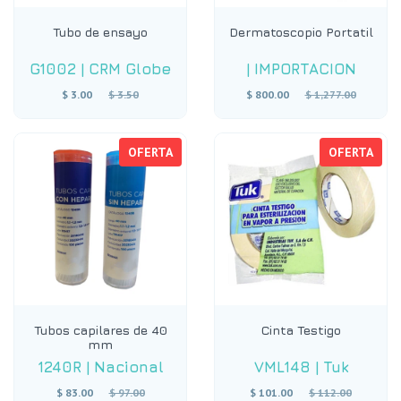
Tubo de ensayo
Dermatoscopio Portatil
G1002
|
CRM Globe
|
IMPORTACION
Precio
Precio
$ 3.00
$ 3.50
$ 800.00
$ 1,277.00
habitual
habitual
OFERTA
OFERTA
Tubos capilares de 40
Cinta Testigo
mm
1240R
|
Nacional
VML148
|
Tuk
Precio
Precio
$ 83.00
$ 97.00
$ 101.00
$ 112.00