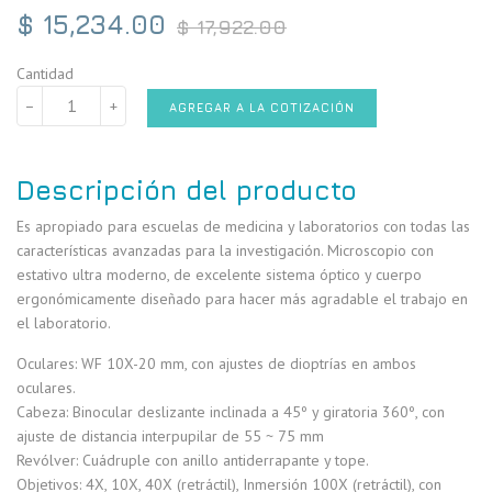
Precio
$ 15,234.00
$ 17,922.00
habitual
Cantidad
−
+
AGREGAR A LA COTIZACIÓN
Descripción del producto
Es apropiado para escuelas de medicina y laboratorios con todas las
características avanzadas para la investigación. Microscopio con
estativo ultra moderno, de excelente sistema óptico y cuerpo
ergonómicamente diseñado para hacer más agradable el trabajo en
el laboratorio.
Oculares: WF 10X-20 mm, con ajustes de dioptrías en ambos
oculares.
Cabeza: Binocular deslizante inclinada a 45º y giratoria 360º, con
ajuste de distancia interpupilar de 55 ~ 75 mm
Revólver: Cuádruple con anillo antiderrapante y tope.
Objetivos: 4X, 10X, 40X (retráctil), Inmersión 100X (retráctil), con