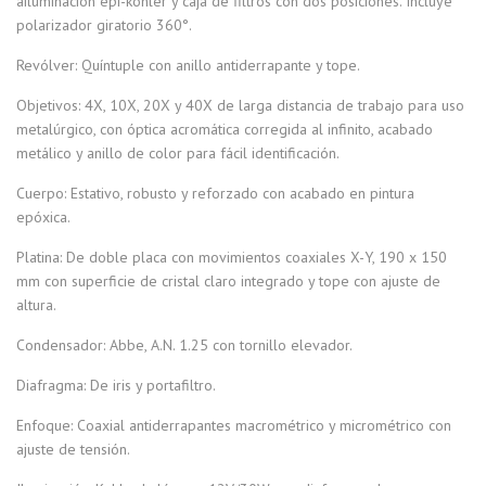
ailuminación epi-kohler y caja de filtros con dos posiciones. Incluye
polarizador giratorio 360°.
Revólver: Quíntuple con anillo antiderrapante y tope.
Objetivos: 4X, 10X, 20X y 40X de larga distancia de trabajo para uso
metalúrgico, con óptica acromática corregida al infinito, acabado
metálico y anillo de color para fácil identificación.
Cuerpo: Estativo, robusto y reforzado con acabado en pintura
epóxica.
Platina: De doble placa con movimientos coaxiales X-Y, 190 x 150
mm con superficie de cristal claro integrado y tope con ajuste de
altura.
Condensador: Abbe, A.N. 1.25 con tornillo elevador.
Diafragma: De iris y portafiltro.
Enfoque: Coaxial antiderrapantes macrométrico y micrométrico con
ajuste de tensión.