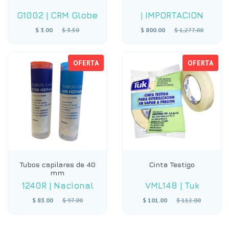
G1002
|
CRM Globe
|
IMPORTACION
Precio
Precio
$ 3.00
$ 3.50
$ 800.00
$ 1,277.00
habitual
habitual
OFERTA
OFERTA
Tubos capilares de 40
Cinta Testigo
mm
1240R
|
Nacional
VML148
|
Tuk
Precio
Precio
$ 83.00
$ 97.00
$ 101.00
$ 112.00
habitual
habitual