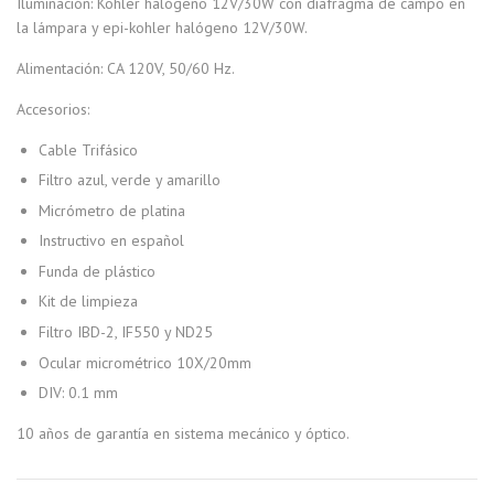
Iluminación: Kohler halógeno 12V/30W con diafragma de campo en
la lámpara y epi-kohler halógeno 12V/30W.
Alimentación: CA 120V, 50/60 Hz.
Accesorios:
Cable Trifásico
Filtro azul, verde y amarillo
Micrómetro de platina
Instructivo en español
Funda de plástico
Kit de limpieza
Filtro IBD-2, IF550 y ND25
Ocular micrométrico 10X/20mm
DIV: 0.1 mm
10 años de garantía en sistema mecánico y óptico.