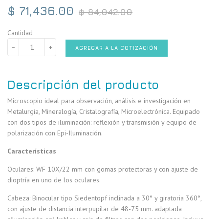
Precio
$ 71,436.00
$ 84,042.00
habitual
Cantidad
−
+
AGREGAR A LA COTIZACIÓN
Descripción del producto
Microscopio ideal para observación, análisis e investigación en
Metalurgia, Mineralogía, Cristalografía, Microelectrónica. Equipado
con dos tipos de iluminación: reflexión y transmisión y equipo de
polarización con Epi-Iluminación.
Características
Oculares: WF 10X/22 mm con gomas protectoras y con ajuste de
dioptría en uno de los oculares.
Cabeza: Binocular tipo Siedentopf inclinada a 30° y giratoria 360°,
con ajuste de distancia interpupilar de 48-75 mm. adaptada