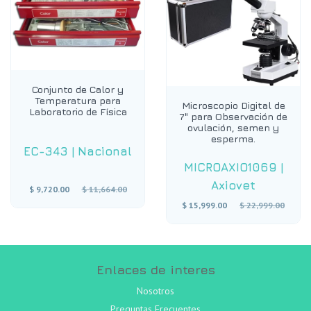
Conjunto de Calor y
Temperatura para
Microscopio Digital de
Laboratorio de Física
7" para Observación de
ovulación, semen y
esperma.
EC-343
|
Nacional
MICROAXIO1069
|
Axiovet
Precio
$ 9,720.00
$ 11,664.00
habitual
Precio
$ 15,999.00
$ 22,999.00
habitual
Enlaces de interes
Nosotros
Preguntas Frecuentes