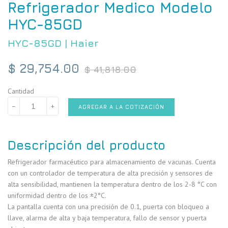
Refrigerador Medico Modelo
HYC-85GD
HYC-85GD
|
Haier
Precio
$ 29,754.00
$ 41,818.00
habitual
Cantidad
−
+
AGREGAR A LA COTIZACIÓN
Descripción del producto
Refrigerador farmacéutico para almacenamiento de vacunas. Cuenta
con un controlador de temperatura de alta precisión y sensores de
alta sensibilidad, mantienen la temperatura dentro de los 2-8 °C con
uniformidad dentro de los ±2°C.
La pantalla cuenta con una precisión de 0.1, puerta con bloqueo a
llave, alarma de alta y baja temperatura, fallo de sensor y puerta