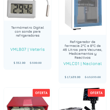
Termómetro Digital
con sonda para
refrigeradores
Refrigerador de
farmacia 2°C a 8°C de
VMLB07
|
Veteris
46 Litros para Vacunas,
Medicamentos y
Reactivos
Precio
$ 352.00
$ 500.00
VMLC01
|
Nacional
habitual
Precio
$ 17,639.00
$ 19,599.00
habitual
OFERTA
OFERTA