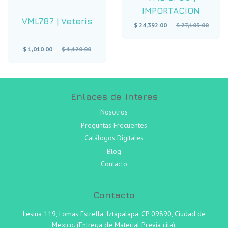
IMPORTACION
VML787
|
Veteris
Precio
$ 24,392.00
$ 27,103.00
habitual
Precio
$ 1,010.00
$ 1,120.00
habitual
Enlaces de interes
Nosotros
Preguntas Frecuentes
Catálogos Digitales
Blog
Contacto
Contacto
Lesina 119, Lomas Estrella, Iztapalapa, CP 09890, Ciudad de
Mexico. (Entrega de Material Previa cita).