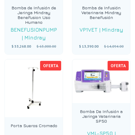
Bomba de Infusión de
Bomba de Infusión
Jeringa Mindray
Veterinaria Mindray
BeneFusion Uso
BeneFusión
Humano
BENEFUSIONPUMP
VP1VET
|
Mindray
|
Mindray
Precio
Precio
$ 53,268.00
$ 63,000.00
$ 13,390.00
$ 14,094.00
habitual
habitual
OFERTA
OFERTA
Bomba De Infusión a
Jeringa Veterinaria
SP50
Porta Sueros Cromado
VML-SP50
|