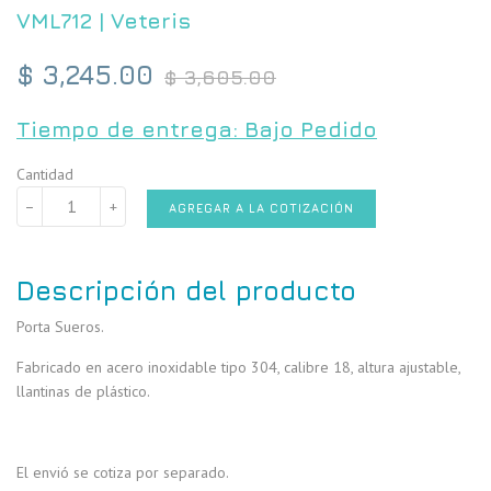
VML712
|
Veteris
Precio
$ 3,245.00
$ 3,605.00
habitual
Tiempo de entrega: Bajo Pedido
Cantidad
−
+
AGREGAR A LA COTIZACIÓN
Descripción del producto
Porta Sueros.
Fabricado en acero inoxidable tipo 304, calibre 18, altura ajustable,
llantinas de plástico.
El envió se cotiza por separado.