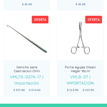
$ 45.00
$ 45.00
OFERTA
OFERTA
Gancho para
Porta Agujas Olsen
Castracion OVH
Hegar 16cm
VML70-0274-17
|
VML6-37
|
Importación
IMPORTACION
Precio
Precio
$ 337.00
$ 374.00
$ 214.00
$ 237.00
habitual
habitual