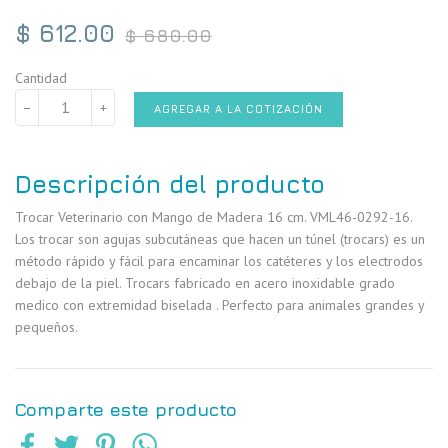
Precio
$ 612.00
$ 680.00
habitual
Cantidad
−
+
AGREGAR A LA COTIZACIÓN
Descripción del producto
Trocar Veterinario con Mango de Madera 16 cm. VML46-0292-16.
Los trocar son agujas subcutáneas que hacen un túnel (trocars) es un
método rápido y fácil para encaminar los catéteres y los electrodos
debajo de la piel. Trocars fabricado en acero inoxidable grado
medico con extremidad biselada . Perfecto para animales grandes y
pequeños.
Comparte este producto