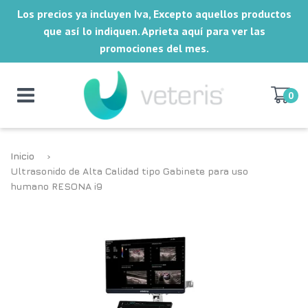
Los precios ya incluyen Iva, Excepto aquellos productos
que así lo indiquen. Aprieta aquí para ver las
promociones del mes.
0
Inicio
›
Ultrasonido de Alta Calidad tipo Gabinete para uso
humano RESONA i9