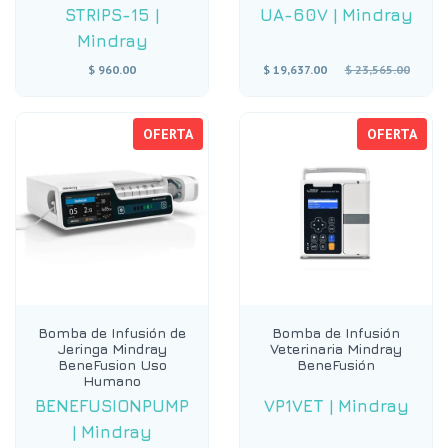
STRIPS-15
|
UA-60V
|
Mindray
Mindray
Precio
$ 960.00
$ 19,637.00
$ 23,565.00
habitual
OFERTA
OFERTA
Bomba de Infusión de
Bomba de Infusión
Jeringa Mindray
Veterinaria Mindray
BeneFusion Uso
BeneFusión
Humano
BENEFUSIONPUMP
VP1VET
|
Mindray
|
Mindray