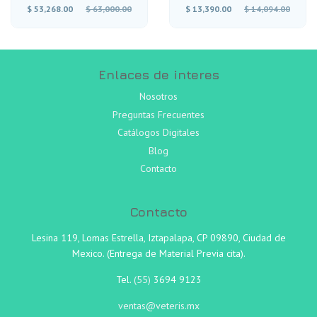
Precio
Precio
$ 53,268.00
$ 63,000.00
$ 13,390.00
$ 14,094.00
habitual
habitual
Enlaces de interes
Nosotros
Preguntas Frecuentes
Catálogos Digitales
Blog
Contacto
Contacto
Lesina 119, Lomas Estrella, Iztapalapa, CP 09890, Ciudad de
Mexico. (Entrega de Material Previa cita).
Tel.
(55)
3694 9123
ventas@veteris.mx