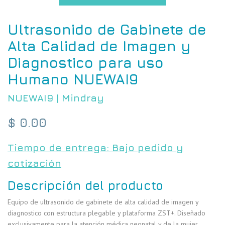
Ultrasonido de Gabinete de
Alta Calidad de Imagen y
Diagnostico para uso
Humano NUEWAI9
NUEWAI9
|
Mindray
Precio
$ 0.00
habitual
Tiempo de entrega: Bajo pedido y
cotización
Descripción del producto
Equipo de ultrasonido de gabinete de alta calidad de imagen y
diagnostico con estructura plegable y plataforma ZST+. Diseñado
exclusivamente para la atención médica neonatal y de la mujer.