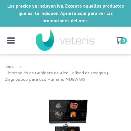
Los precios ya incluyen Iva, Excepto aquellos productos
que así lo indiquen. Aprieta aquí para ver las
promociones del mes.
0
Inicio
›
Ultrasonido de Gabinete de Alta Calidad de Imagen y
Diagnostico para uso Humano NUEWAI9