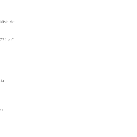
álisis de
721 a.C.
cía
es