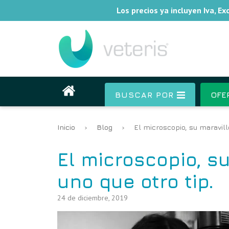
Los precios ya incluyen Iva, E
BUSCAR POR
OFE
Inicio
›
Blog
›
El microscopio, su maravillo
El microscopio, su
uno que otro tip.
24 de diciembre, 2019