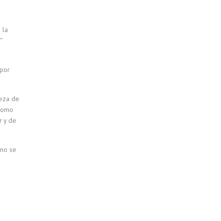
 la
”
 por
beza de
 como
r
y de
 no se