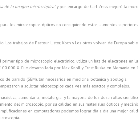
rma de la imagen microscópica”
y por encargo de Carl Zeiss mejoró la micr
o para los microscopios ópticos no consiguiendo estos, aumentos superiores
o. Los trabajos de Pasteur, Lister, Koch y Los otros volvían de Europa sabi
l primer tipo de microscopio electrónico, utiliza un haz de electrones en l
100.000 X. Fue desarrollada por Max Knoll y Ernst Ruska en Alemania en 
o de barrido (SEM), tan necesarios en medicina, botánica y zoología.
, empezaron a solicitar microscopios cada vez más exactos y complejos.
acéutica, alimentaria, metalurgia y la mayoría de los desarrollos científi
miento del microscopio, por su calidad en sus materiales ópticos y mecánic
mplificaciones en computadoras podemos lograr día a día una mejor calid
icroscopia.