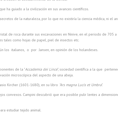
e ha guiado a la civilización en sus avances científicos.
cretos de la naturaleza, por lo que no existiría la ciencia médica, ni el an
ristal de roca durante sus excavaciones en Ninive, en el periodo de 705 a 
 tales como hojas de papel, piel de insectos etc.
gún los italianos, o por Jansen, en opinión de los holandeses.
onentes de la "
Accademia dei Lince
", sociedad científica a la que pertene
ación microscópica del aspecto de una abeja.
asio Kircher (1601-1680), en su libro
"Ars magna Lucis et Umbra
".
ejos convexos. Campini descubrió que era posible pulir lentes a dimension
ara estudiar tejido animal.