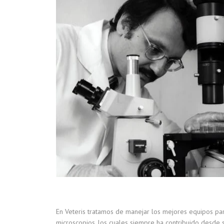
En Veteris tratamos de manejar los mejores equipos par
microscopios, los cuales siempre ha contribuido desde s