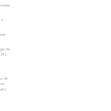
oscopía
 a
endo
ugar de
1931.
cos de
os,
ad y