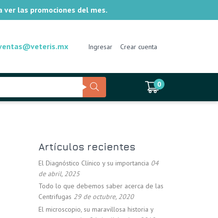
ra ver las promociones del mes.
ventas@veteris.mx
Ingresar
Crear cuenta
0
Artículos recientes
El Diagnóstico Clínico y su importancia
04
de abril, 2025
Todo lo que debemos saber acerca de las
Centrifugas
29 de octubre, 2020
El microscopio, su maravillosa historia y